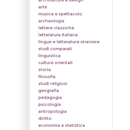
architettura e design
arte
musica e spettacolo
archeologia
lettere classiche
letteratura italiana
lingue e letterature straniere
studi comparati
linguistica
culture orientali
storia
filosofia
studi religiosi
geografia
pedagogia
psicologia
antropologia
diritto
economia e statistica