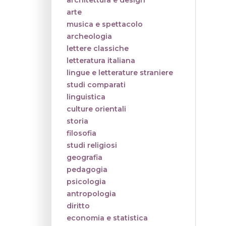
architettura e design
arte
musica e spettacolo
archeologia
lettere classiche
letteratura italiana
lingue e letterature straniere
studi comparati
linguistica
culture orientali
storia
filosofia
studi religiosi
geografia
pedagogia
psicologia
antropologia
diritto
economia e statistica