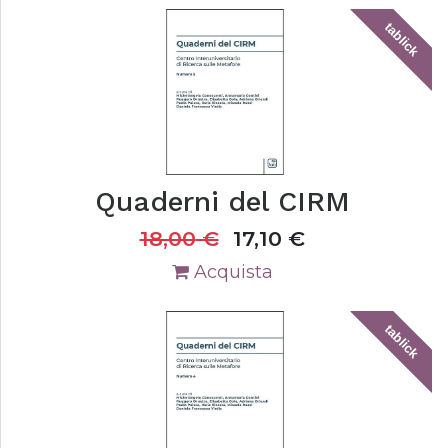
tablick
Quaderni del CIRM
18,00
€
17,10
€
Acquista
tablick