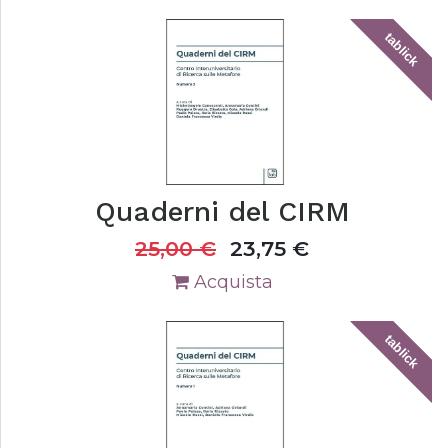
tablick
Quaderni del CIRM
25,00
€
23,75
€
Acquista
tablick