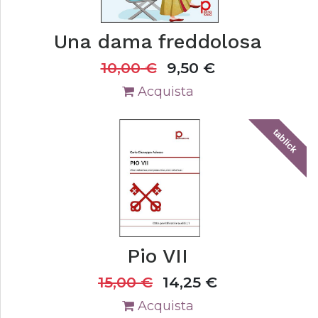
Una dama freddolosa
10,00
€
9,50
€
Acquista
tablick
Pio VII
15,00
€
14,25
€
Acquista