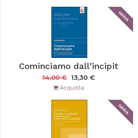
tablick
Cominciamo dall’incipit
14,00
€
13,30
€
Acquista
tablick