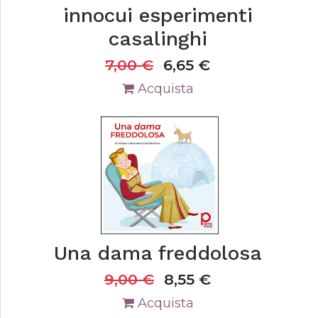
innocui esperimenti
casalinghi
7,00
€
6,65
€
Acquista
Una dama freddolosa
9,00
€
8,55
€
Acquista