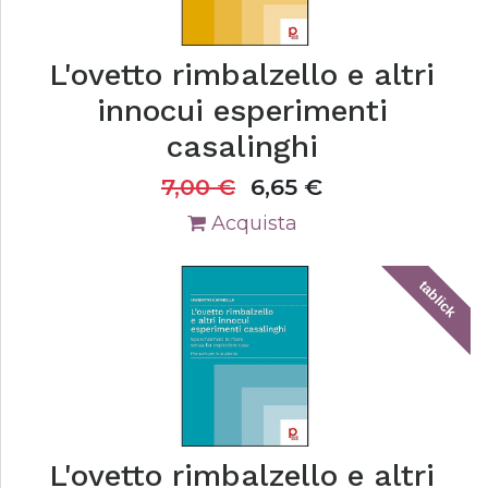
L'ovetto rimbalzello e altri
innocui esperimenti
casalinghi
7,00
€
6,65
€
Acquista
tablick
L'ovetto rimbalzello e altri