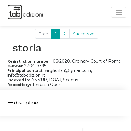
Prec
1
2
Successivo
storia
06/2020, Ordinary Court of Rome
Registration number:
2704-9795
e-ISSN:
virgilio.ilari@gmail.com,
Principal contact:
info@tabedizioni.it
ANVUR, DOAJ, Scopus
Indexed in:
Torrossa Open
Repository:
discipline