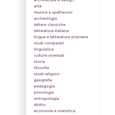
architettura e design
arte
musica e spettacolo
archeologia
lettere classiche
letteratura italiana
lingue e letterature straniere
studi comparati
linguistica
culture orientali
storia
filosofia
studi religiosi
geografia
pedagogia
psicologia
antropologia
diritto
economia e statistica