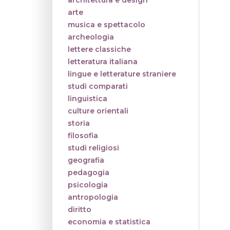
architettura e design
arte
musica e spettacolo
archeologia
lettere classiche
letteratura italiana
lingue e letterature straniere
studi comparati
linguistica
culture orientali
storia
filosofia
studi religiosi
geografia
pedagogia
psicologia
antropologia
diritto
economia e statistica