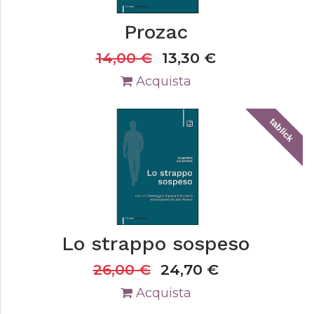
Prozac
14,00
€
13,30
€
Acquista
tablick
Lo strappo sospeso
26,00
€
24,70
€
Acquista