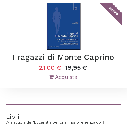
tablick
I ragazzi di Monte Caprino
21,00
€
19,95
€
Acquista
Libri
Alla scuola dell'Eucaristia per una missione senza confini