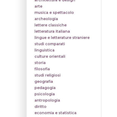
architettura e design
arte
musica e spettacolo
archeologia
lettere classiche
letteratura italiana
lingue e letterature straniere
studi comparati
linguistica
culture orientali
storia
filosofia
studi religiosi
geografia
pedagogia
psicologia
antropologia
diritto
economia e statistica