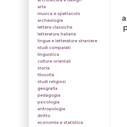
architettura e design
arte
musica e spettacolo
a
archeologia
lettere classiche
letteratura italiana
lingue e letterature straniere
studi comparati
linguistica
culture orientali
storia
filosofia
studi religiosi
geografia
pedagogia
psicologia
antropologia
diritto
economia e statistica