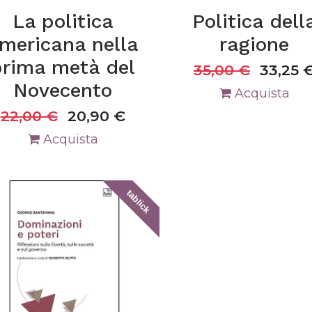
La politica
Politica dell
mericana nella
ragione
prima metà del
35,00
€
33,25
Novecento
Acquista
22,00
€
20,90
€
Acquista
tablick