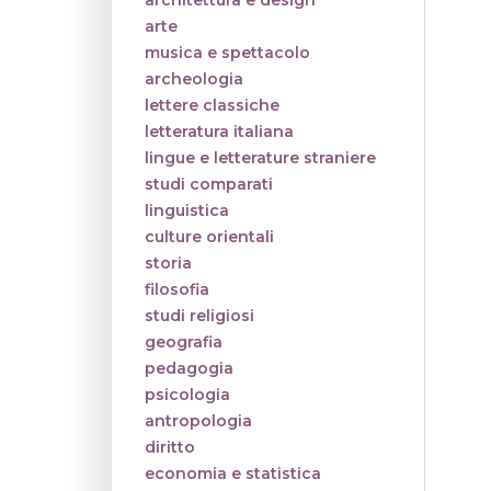
architettura e design
arte
musica e spettacolo
archeologia
lettere classiche
letteratura italiana
lingue e letterature straniere
studi comparati
linguistica
culture orientali
storia
filosofia
studi religiosi
geografia
pedagogia
psicologia
antropologia
diritto
economia e statistica