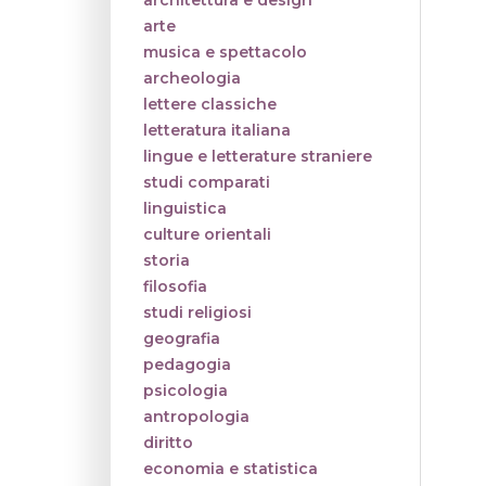
architettura e design
arte
musica e spettacolo
archeologia
lettere classiche
letteratura italiana
lingue e letterature straniere
studi comparati
linguistica
culture orientali
storia
filosofia
studi religiosi
geografia
pedagogia
psicologia
antropologia
diritto
economia e statistica