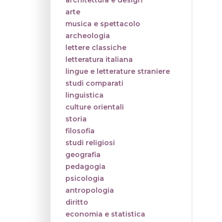
architettura e design
arte
musica e spettacolo
archeologia
lettere classiche
letteratura italiana
lingue e letterature straniere
studi comparati
linguistica
culture orientali
storia
filosofia
studi religiosi
geografia
pedagogia
psicologia
antropologia
diritto
economia e statistica