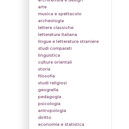
architettura e design
arte
musica e spettacolo
archeologia
lettere classiche
letteratura italiana
lingue e letterature straniere
studi comparati
linguistica
culture orientali
storia
filosofia
studi religiosi
geografia
pedagogia
psicologia
antropologia
diritto
economia e statistica