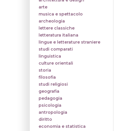
architettura e design
arte
musica e spettacolo
archeologia
lettere classiche
letteratura italiana
lingue e letterature straniere
studi comparati
linguistica
culture orientali
storia
filosofia
studi religiosi
geografia
pedagogia
psicologia
antropologia
diritto
economia e statistica