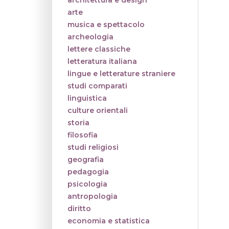
architettura e design
arte
musica e spettacolo
archeologia
lettere classiche
letteratura italiana
lingue e letterature straniere
studi comparati
linguistica
culture orientali
storia
filosofia
studi religiosi
geografia
pedagogia
psicologia
antropologia
diritto
economia e statistica