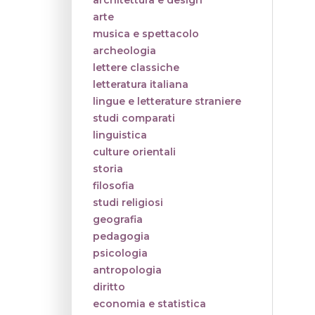
architettura e design
arte
musica e spettacolo
archeologia
lettere classiche
letteratura italiana
lingue e letterature straniere
studi comparati
linguistica
culture orientali
storia
filosofia
studi religiosi
geografia
pedagogia
psicologia
antropologia
diritto
economia e statistica