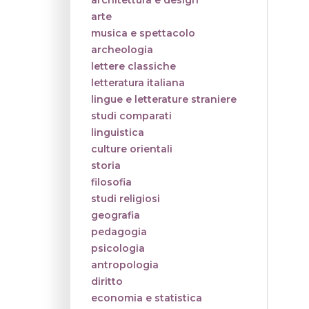
architettura e design
arte
musica e spettacolo
archeologia
lettere classiche
letteratura italiana
lingue e letterature straniere
studi comparati
linguistica
culture orientali
storia
filosofia
studi religiosi
geografia
pedagogia
psicologia
antropologia
diritto
economia e statistica