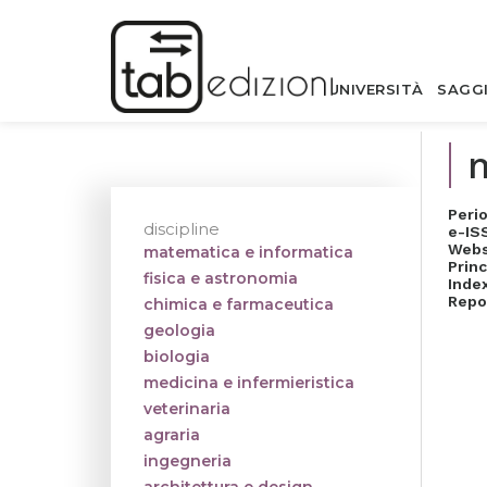
UNIVERSITÀ
SAGG
m
Perio
discipline
e-IS
Webs
matematica e informatica
Princ
fisica e astronomia
Inde
Repo
chimica e farmaceutica
geologia
biologia
medicina e infermieristica
veterinaria
agraria
ingegneria