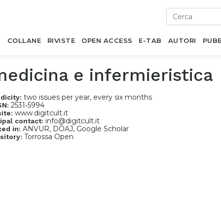
I
COLLANE
RIVISTE
OPEN ACCESS
E-TAB
AUTORI
PUBB
edicina e infermieristica
two issues per year, every six months
dicity:
2531‐5994
SN:
www.digitcult.it
ite:
info@digitcult.it
ipal contact:
ANVUR, DOAJ, Google Scholar
xed in:
Torrossa Open
sitory: