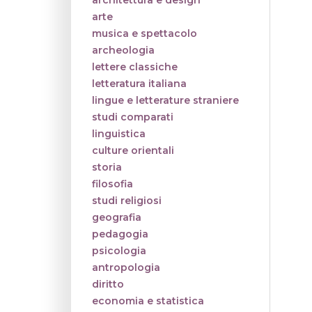
architettura e design
arte
musica e spettacolo
archeologia
lettere classiche
letteratura italiana
lingue e letterature straniere
studi comparati
linguistica
culture orientali
storia
filosofia
studi religiosi
geografia
pedagogia
psicologia
antropologia
diritto
economia e statistica