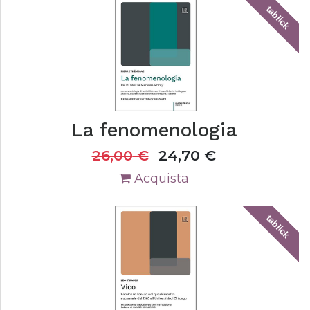
tablick
La fenomenologia
26,00
€
24,70
€
Acquista
tablick