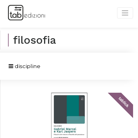
filosofia
discipline
tablick