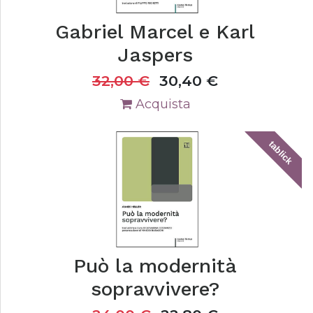
Gabriel Marcel e Karl
Jaspers
32,00
€
30,40
€
Acquista
tablick
Può la modernità
sopravvivere?