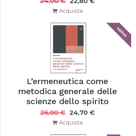
24,00
€
22,80
€
Acquista
tablick
L’ermeneutica come
metodica generale delle
scienze dello spirito
26,00
€
24,70
€
Acquista