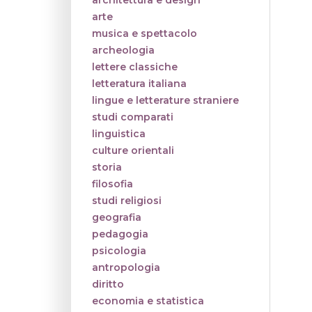
architettura e design
arte
musica e spettacolo
archeologia
lettere classiche
letteratura italiana
lingue e letterature straniere
studi comparati
linguistica
culture orientali
storia
filosofia
studi religiosi
geografia
pedagogia
psicologia
antropologia
diritto
economia e statistica