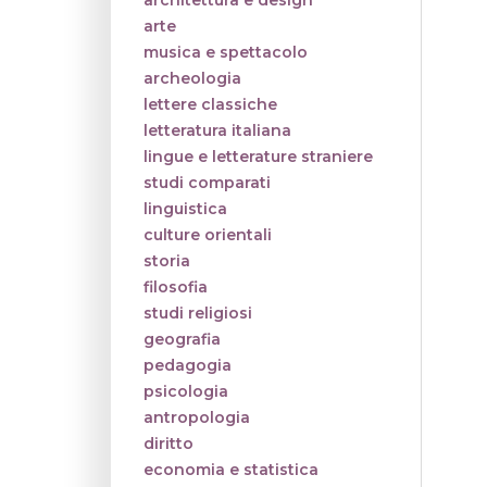
architettura e design
arte
musica e spettacolo
archeologia
lettere classiche
letteratura italiana
lingue e letterature straniere
studi comparati
linguistica
culture orientali
storia
filosofia
studi religiosi
geografia
pedagogia
psicologia
antropologia
diritto
economia e statistica