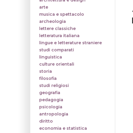
architettura e design
arte
musica e spettacolo
archeologia
lettere classiche
letteratura italiana
lingue e letterature straniere
studi comparati
linguistica
culture orientali
storia
filosofia
studi religiosi
geografia
pedagogia
psicologia
antropologia
diritto
economia e statistica