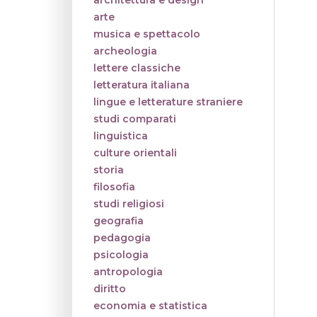
architettura e design
arte
musica e spettacolo
archeologia
lettere classiche
letteratura italiana
lingue e letterature straniere
studi comparati
linguistica
culture orientali
storia
filosofia
studi religiosi
geografia
pedagogia
psicologia
antropologia
diritto
economia e statistica