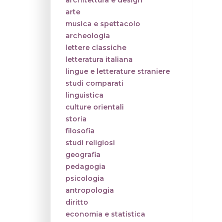
architettura e design
arte
musica e spettacolo
archeologia
lettere classiche
letteratura italiana
lingue e letterature straniere
studi comparati
linguistica
culture orientali
storia
filosofia
studi religiosi
geografia
pedagogia
psicologia
antropologia
diritto
economia e statistica