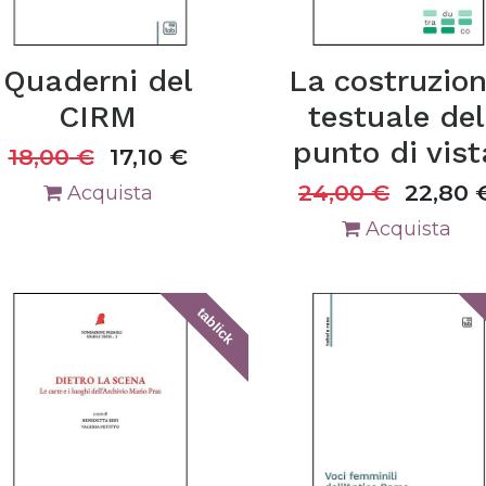
Quaderni del
La costruzio
CIRM
testuale del
punto di vist
18,00
€
17,10
€
24,00
€
22,80
Acquista
Acquista
tablick