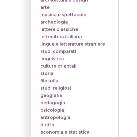
architettura e design
arte
musica e spettacolo
archeologia
lettere classiche
letteratura italiana
lingue e letterature straniere
studi comparati
linguistica
culture orientali
storia
filosofia
studi religiosi
geografia
pedagogia
psicologia
antropologia
diritto
economia e statistica