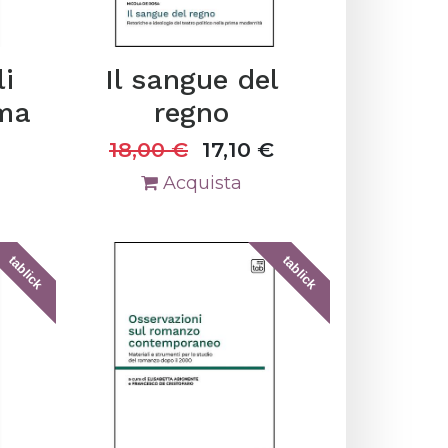
i
Il sangue del
oma
regno
18,00
€
17,10
€
Acquista
tablick
tablick