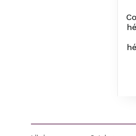
Co
hé
hé