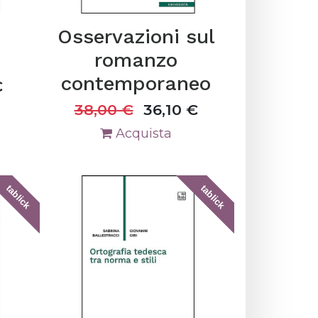
Osservazioni sul
romanzo
contemporaneo
€
38,00
€
36,10
€
Acquista
tablick
tablick