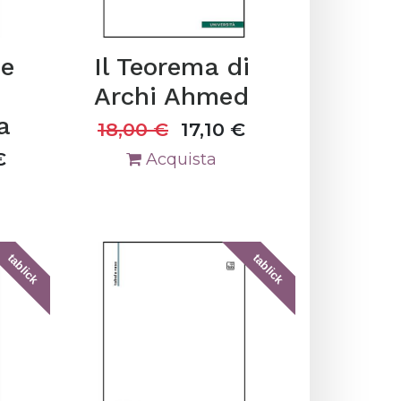
ne
Il Teorema di
Archi Ahmed
a
18,00
€
17,10
€
€
Acquista
tablick
tablick