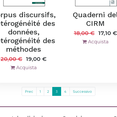
rpus discursifs,
Quaderni de
térogénéité des
CIRM
données,
18,00
€
17,10
€
térogénéité des
Acquista
méthodes
20,00
€
19,00
€
Acquista
Prec
1
2
3
4
Successivo