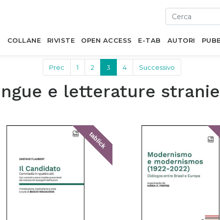
I
COLLANE
RIVISTE
OPEN ACCESS
E-TAB
AUTORI
PUBB
Prec
1
2
3
4
Successivo
ingue e letterature strani
tablick