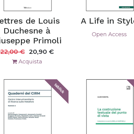
ettres de Louis
A Life in Styl
Duchesne à
Open Access
iuseppe Primoli
22,00
€
20,90
€
Acquista
tablick