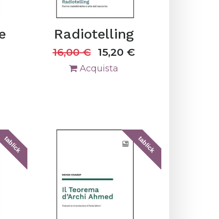
e
Radiotelling
16,00
€
15,20
€
Acquista
tablick
tablick