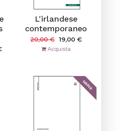
e
L'irlandese
s
contemporaneo
)
20,00
€
19,00
€
€
Acquista
tablick