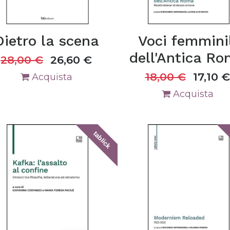
Dietro la scena
Voci femminil
dell'Antica R
28,00
€
26,60
€
18,00
€
17,10
€
Acquista
Acquista
tablick