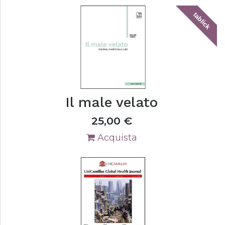
tablick
Il male velato
25,00
€
Acquista