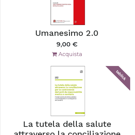
Umanesimo 2.0
9,00
€
Acquista
tablick
La tutela della salute
attraverso la conciliazione