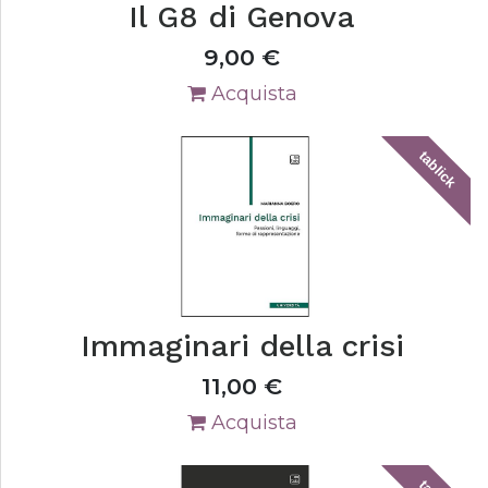
Il G8 di Genova
9,00
€
Acquista
tablick
Immaginari della crisi
11,00
€
Acquista