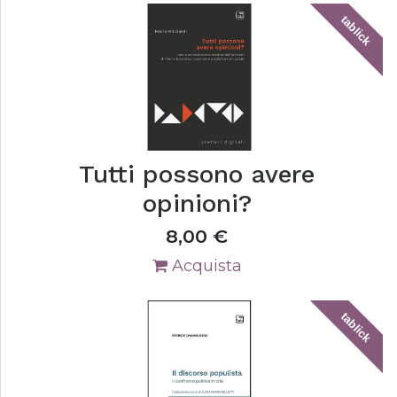
tablick
Tutti possono avere
opinioni?
8,00
€
Acquista
tablick