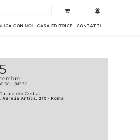
LICA CON NOI
CASA EDITRICE
CONTATTI
15
icembre
@
11:30
- @
12:30
Casale dei Cedrati
-
a Aurelia Antica, 219
Roma