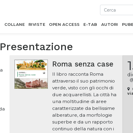
I
COLLANE
RIVISTE
OPEN ACCESS
E-TAB
AUTORI
PUBB
 Presentazione
Roma senza case
sa
Il libro racconta Roma
d
attraverso il suo patrimonio
verde, visto con gli occhi di
vi
due acquarellisti. La città ha
una moltitudine di aree
caratterizzate da bellissime
ida
alberature, da morfologie
superbe e da un rapporto
continuo della natura con i