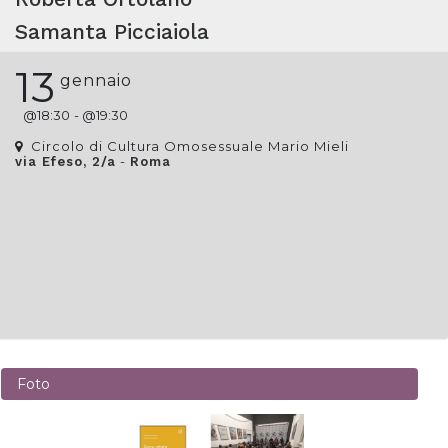
Samanta Picciaiola
13
gennaio
@
18:30
- @
19:30
Circolo di Cultura Omosessuale Mario Mieli
-
via Efeso, 2/a
Roma
Foto