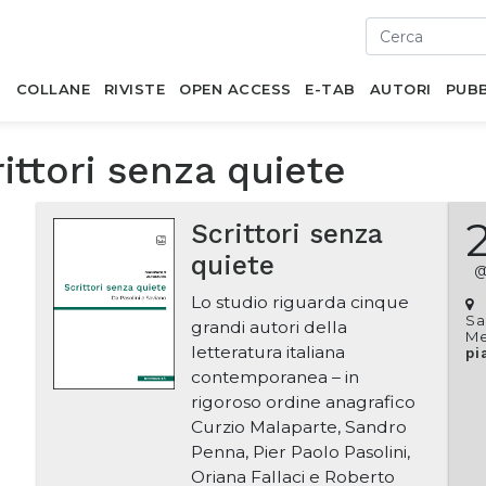
I
COLLANE
RIVISTE
OPEN ACCESS
E-TAB
AUTORI
PUBB
ittori senza quiete
Scrittori senza
quiete
Lo studio riguarda cinque
Sa
grandi autori della
Me
letteratura italiana
pi
contemporanea – in
rigoroso ordine anagrafico
Curzio Malaparte, Sandro
Penna, Pier Paolo Pasolini,
Oriana Fallaci e Roberto