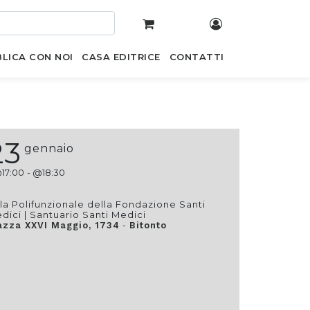
LICA CON NOI
CASA EDITRICE
CONTATTI
23
gennaio
@
17:00
- @
18:30
la Polifunzionale della Fondazione Santi
dici | Santuario Santi Medici
-
azza XXVI Maggio, 1734
Bitonto