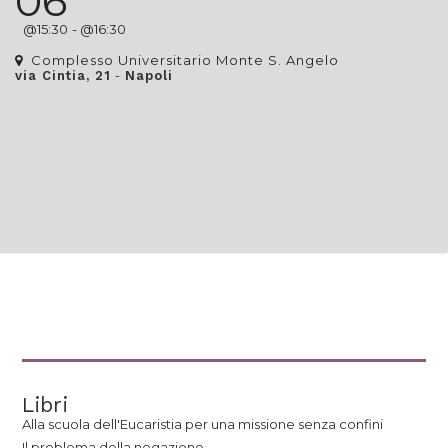
06
@
15:30
- @
16:30
Complesso Universitario Monte S. Angelo
-
via Cintia, 21
Napoli
Libri
Alla scuola dell'Eucaristia per una missione senza confini
Il problema della negazione