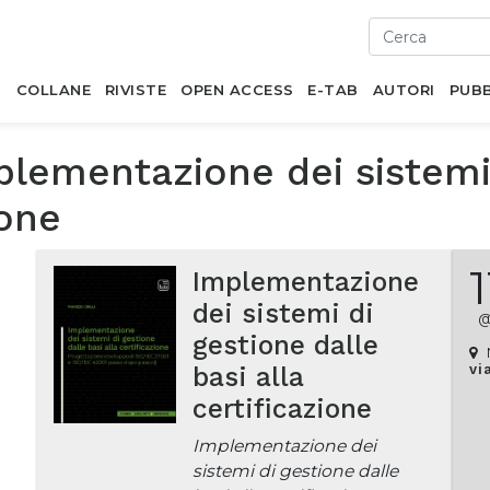
I
COLLANE
RIVISTE
OPEN ACCESS
E-TAB
AUTORI
PUBB
plementazione dei sistemi 
ione
1
Implementazione
a
dei sistemi di
gestione dalle
basi alla
vi
certificazione
à
Implementazione dei
sistemi di gestione dalle