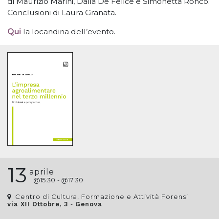
di Maurizio Marini, Dalia De Felice e Simonetta Ronco.
Conclusioni di Laura Granata.
Qui
la locandina dell
’
evento.
13
aprile
@
15:30
- @
17:30
Centro di Cultura, Formazione e Attività Forensi
-
via XII Ottobre, 3
Genova