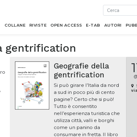
I
COLLANE
RIVISTE
OPEN ACCESS
E-TAB
AUTORI
PUBB
a gentrification
1
Geografie della
bro
gentrification
Si può girare l’Italia da nord
o
vi
a sud in poco più di cento
pagine? Certo che si può!
Tutto è consentito
nell’esperienza turistica che
utilizza città, valli e borghi
come un panino da
consumare in fretta. Il libro