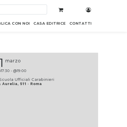
LICA CON NOI
CASA EDITRICE
CONTATTI
1
marzo
@
17:30
- @
19:00
Scuola Ufficiali Carabinieri
-
a Aurelia, 511
Roma