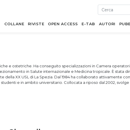
I
COLLANE
RIVISTE
OPEN ACCESS
E-TAB
AUTORI
PUBB
tiche e ostetriche. Ha conseguito specializzazioni in Camera operator
erfezionamento in Salute internazionale e Medicina tropicale.
È stata di
te della XX USL di La Spezia.
Dal 1984 ha collaborato attivamente con 
tudenti e in ambito universitario. Collocata a riposo dal 2002, svolge a