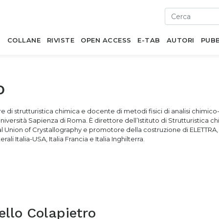
I
COLLANE
RIVISTE
OPEN ACCESS
E-TAB
AUTORI
PUBB
o
are di strutturistica chimica e docente di metodi fisici di analisi chimico-
Università Sapienza di Roma. È direttore dell’Istituto di Strutturistica c
 Union of Crystallography e promotore della costruzione di ELETTRA,
li Italia-USA, Italia Francia e Italia Inghilterra.
llo Colapietro