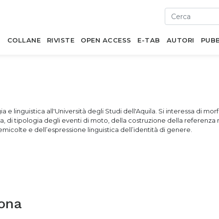
I
COLLANE
RIVISTE
OPEN ACCESS
E-TAB
AUTORI
PUBB
 e linguistica all'Università degli Studi dell'Aquila. Si interessa di mo
gia, di tipologia degli eventi di moto, della costruzione della referenza 
 semicolte e dell’espressione linguistica dell’identità di genere.
rona