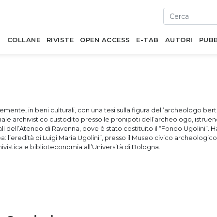
I
COLLANE
RIVISTE
OPEN ACCESS
E-TAB
AUTORI
PUBB
emente, in beni culturali, con una tesi sulla figura dell’archeologo ber
eriale archivistico custodito presso le pronipoti dell’archeologo, istruen
li dell’Ateneo di Ravenna, dove è stato costituito il “Fondo Ugolini”.
nea: l’eredità di Luigi Maria Ugolini”, presso il Museo civico archeologic
hivistica e biblioteconomia all’Università di Bologna.