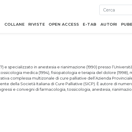
I
COLLANE
RIVISTE
OPEN ACCESS
E-TAB
AUTORI
PUBB
) e specializzato in anestesia e rianimazione (1990) presso l’Universit
 tossicologia medica (1994), fisiopatologia e terapia del dolore (1998),
rativa complessa multizonale di cure palliative dell’Azienda Provinciale 
nte della Società Italiana di Cure Palliative (SICP). È autore di numer
 congressi e convegni di farmacologia, tossicologia, anestesia, rianimazio