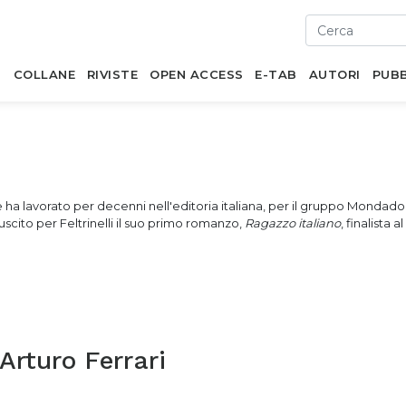
I
COLLANE
RIVISTE
OPEN ACCESS
E-TAB
AUTORI
PUBB
e ha lavorato per decenni nell'editoria italiana, per il gruppo Mondadori
 uscito per Feltrinelli il suo primo romanzo,
Ragazzo italiano
, finalista 
Arturo Ferrari