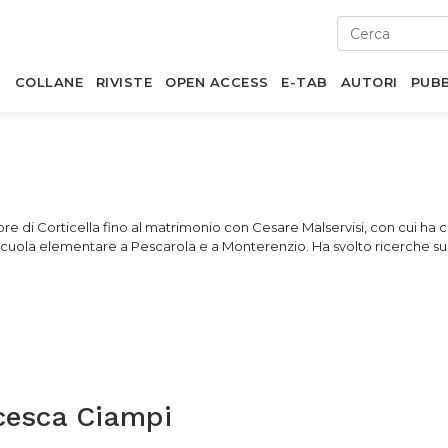
I
COLLANE
RIVISTE
OPEN ACCESS
E-TAB
AUTORI
PUBB
e di Corticella fino al matrimonio con Cesare Malservisi, con cui ha con
scuola elementare a Pescarola e a Monterenzio. Ha svolto ricerche sulla
cesca Ciampi