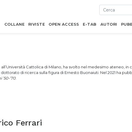
I
COLLANE
RIVISTE
OPEN ACCESS
E-TAB
AUTORI
PUBB
o all’Università Cattolica di Milano, ha svolto nel medesimo ateneo, in 
dottorato di ricerca sulla figura di Ernesto Buonaiuti. Nel 2021 ha pub
i ’50-’70
.
ico Ferrari