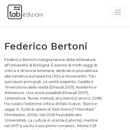
Federico Bertoni
Federico Bertoni insegna teoria della letteratura
all’Università di Bologna. È autore di molti saggi di
critica e di teoria letteraria, dedicati in prevalenza
alla narrativa europea tra Otto e Novecento. Tra i
suoi lavori principali:
La verità sospetta. Gadda e
l’invenzione della realtà
(Einaudi 2001), R
ealismo e
letteratura. Una storia possibile
(Einaudi 2007),
Letteratura. Teorie, metodi, strumenti
(Carocci, 2018).
Ha curato l’edizione critica di Italo Svevo,
Teatro e
saggi
, in
Tutte le opere di Italo Svevo
(“I Meridiani”
Mondadori, 2004). Nel 2016 ha pubblicato
Universitaly. La cultura in scatola
(Laterza), mentre
nel 2017 è uscito il suo primo romanzo,
Morire il 25