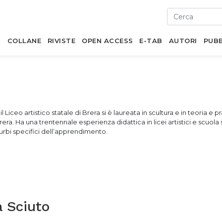
I
COLLANE
RIVISTE
OPEN ACCESS
E-TAB
AUTORI
PUBB
 Liceo artistico statale di Brera si è laureata in scultura e in teoria e p
Brera. Ha una trentennale esperienza didattica in licei artistici e scuol
isturbi specifici dell’apprendimento.
a Sciuto