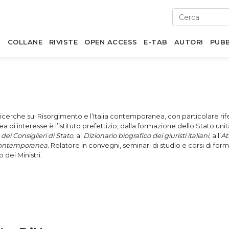
I
COLLANE
RIVISTE
OPEN ACCESS
E-TAB
AUTORI
PUBB
cerche sul Risorgimento e l’Italia contemporanea, con particolare rife
ea di interesse è l’istituto prefettizio, dalla formazione dello Stato uni
dei Consiglieri di Stato
, al
Dizionario biografico dei giuristi italiani
, all’
At
a contemporanea
. Relatore in convegni, seminari di studio e corsi di form
 dei Ministri.