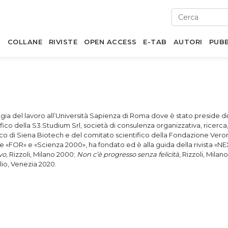
I
COLLANE
RIVISTE
OPEN ACCESS
E-TAB
AUTORI
PUBB
gia del lavoro all’Università Sapienza di
Roma dove è stato preside del
fico della S3.Studium Srl, società
di consulenza organizzativa, ricerc
co di Siena Biotech e del comitato
scientifico della Fondazione Verone
iste «FOR» e «Scienza
2000», ha fondato ed è alla guida della rivista «N
vo
, Rizzoli, Milano
2000;
Non c’è progresso
senza felicità
, Rizzoli, Milan
ilio, Venezia 2020.