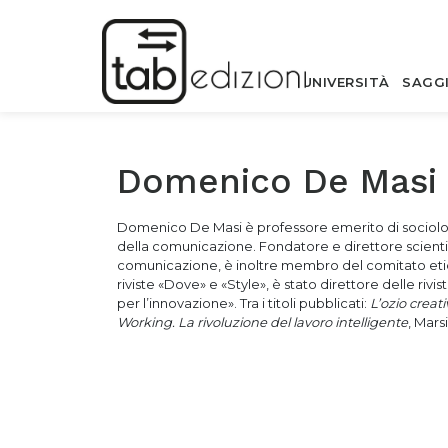
UNIVERSITÀ
SAGG
Domenico De Masi
Domenico De Masi è p
rofessore emerito di sociolo
della comunicazione.
Fondatore e direttore scienti
comunicazione, è
inoltre membro del comitato eti
riviste
«Dove» e «Style», è stato direttore delle riv
per
l’innovazione». Tra i titoli pubblicati:
L’ozio creati
Working. La rivoluzione del
lavoro intelligente
, Mars