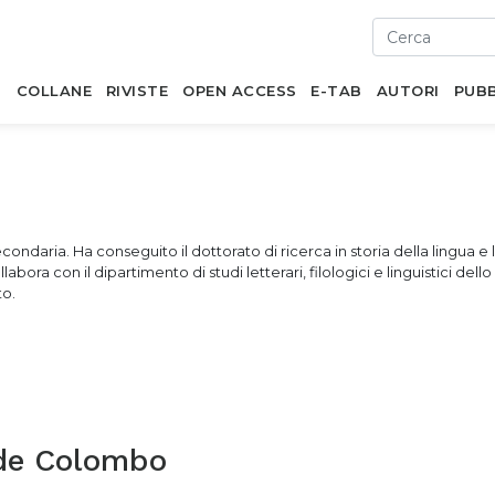
I
COLLANE
RIVISTE
OPEN ACCESS
E-TAB
AUTORI
PUBB
daria. Ha conseguito il dottorato di ricerca in storia della lingua e 
labora con il dipartimento di studi letterari, filologici e linguistici del
to.
de Colombo