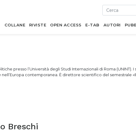
I
COLLANE
RIVISTE
OPEN ACCESS
E-TAB
AUTORI
PUBB
itiche presso l’Università degli Studi Internazionali di Roma (UNINT). I
ee nell’Europa contemporanea. È direttore scientifico del semestrale «I
o Breschi