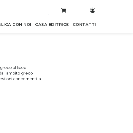
LICA CON NOI
CASA EDITRICE
CONTATTI
 greco al liceo
o dall’ambito greco
uestioni concernenti la