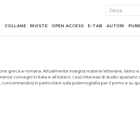
I
COLLANE
RIVISTE
OPEN ACCESS
E-TAB
AUTORI
PUBB
zione greca e romana. Attualmente insegna materie letterarie, latino e
merosi convegni in Italia e all’estero. I suoi interessi di studio spazian
ino, concentrandosi in particolare sulla polemografia per il primo e su q